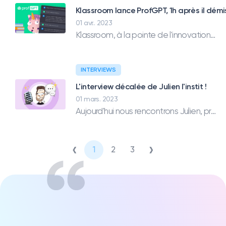
Klassroom lance ProfGPT, 1h après il démi
01 avr.. 2023
Klassroom, à la pointe de l'innovation en terme d'éducation a lancé un premier prototype d'une intelligence artificielle pour remplacer les enseignants absents..
INTERVIEWS
L'interview décalée de Julien l'instit !
01 mars. 2023
Aujourd'hui nous rencontrons Julien, professeur des écoles depuis 17ans. Cette année il est maître de PS/GS, découvrez sa façon de voir son métier.
‹
›
1
2
3