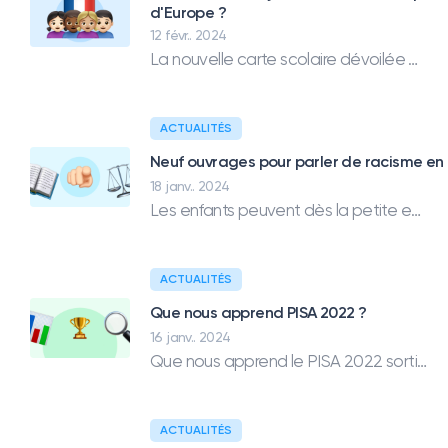
d'Europe ?
12 févr.. 2024
La nouvelle carte scolaire dévoilée pour la rentrée 2024 prévoit des suppressions de postes dans le premier degré. Les effectifs des classes en France sont-ils plus légers qu'ailleurs ?
ACTUALITÉS
Neuf ouvrages pour parler de racisme en
18 janv.. 2024
Les enfants peuvent dès la petite enfance être exposé au racisme ou l'ostracisation. Ce n'est pas toujours facile de trouver les bons mots pour aborder ces sujets. Voici une sélection de neuf ouvrages jeunesse qui peuvent vous accompagner.
ACTUALITÉS
Que nous apprend PISA 2022 ?
16 janv.. 2024
Que nous apprend le PISA 2022 sorti le 5 décembre 2023 ? Quelles sont les points forts et les points faibles du système français ?
ACTUALITÉS