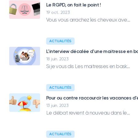
Le RGPD, on fait le point !
19 oct.. 2023
Vous vous arrachez les cheveux avec le RGPD ? On répond à vos questions en toute simplicité.
ACTUALITÉS
L'interview décalée d'une maitresse en b
18 juin. 2023
Si je vous dis Les maitresses en baskets, vous avez probablement déjà entendu parler d’elles. Nina et Anaïs, toutes les deux professeurs des écoles, animent ensemble un compte Instagram avec 60 000 abonnés et sont autrices pour les éditions Hatier.
ACTUALITÉS
Pour ou contre raccourcir les vacances d'
13 juin. 2023
Le débat revient à nouveau dans les médias, que pensez-vous de cette proposition ?
ACTUALITÉS