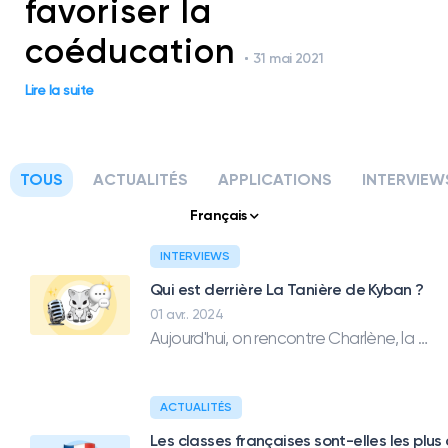
favoriser la
Créez votre livre photo
coéducation
Klasswork
31 mai 2021
Gérer les devoirs
Lire la suite
Le Tableau
Demander un devis
TOUS
ACTUALITÉS
APPLICATIONS
INTERVIEW
Français
Créer mon compte
INTERVIEWS
Se connecter
Qui est derrière La Tanière de Kyban ?
01 avr.. 2024
Aujourd'hui, on rencontre Charlène, la professeur des écoles derrière le blog "La tanière de Kyban" destiné aux enseigants du premier degré.
ACTUALITÉS
Les classes françaises sont-elles les plu